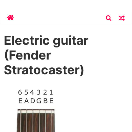
Skip
Bekirhoca.com
to
content
Electric guitar
(Fender
Stratocaster)