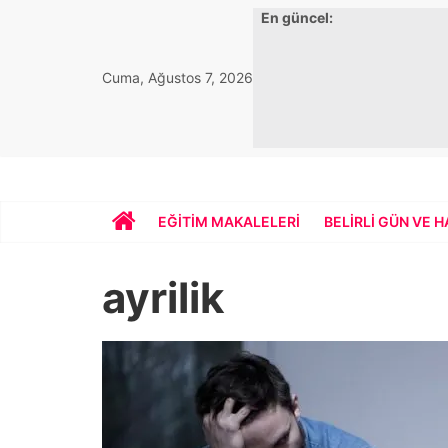
Skip
En güncel:
to
content
Cuma, Ağustos 7, 2026
Bekirhoca.com
EĞITIM MAKALELERI
BELIRLI GÜN VE 
ayrilik