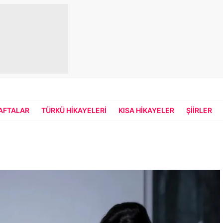
HAFTALAR
TÜRKÜ HIKAYELERI
KISA HIKAYELER
ŞIIRLER