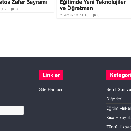
stos Zafer Bayramı
Eğitimde Yeni Teknolojiler
ve Öğretmen
2017
0
Aralık 13, 2016
0
Linkler
Kategori
Site Haritası
Belirli Gün v
Diğerleri
Eğitim Makal
Kısa Hikayel
Türkü Hikaye