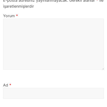
E-posta adresiniz yayınlanmayacak.
Gerekli alanlar
*
ile
işaretlenmişlerdir
Yorum
*
Ad
*