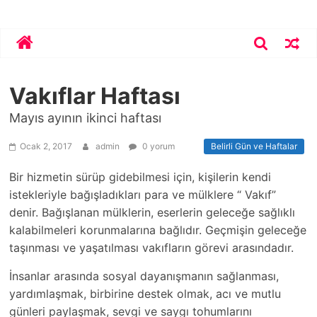
Skip
Bekirhoca.com
to
content
Vakıflar Haftası
Mayıs ayının ikinci haftası
Ocak 2, 2017
admin
0 yorum
Belirli Gün ve Haftalar
Bir hizmetin sürüp gidebilmesi için, kişilerin kendi
istekleriyle bağışladıkları para ve mülklere “ Vakıf”
denir. Bağışlanan mülklerin, eserlerin geleceğe sağlıklı
kalabilmeleri korunmalarına bağlıdır. Geçmişin geleceğe
taşınması ve yaşatılması vakıfların görevi arasındadır.
İnsanlar arasında sosyal dayanışmanın sağlanması,
yardımlaşmak, birbirine destek olmak, acı ve mutlu
günleri paylaşmak, sevgi ve saygı tohumlarını