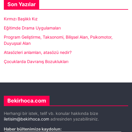
Son Yazılar
Kırmızı Başlıklı Kız
Eğitimde Drama Uygulamaları
Program Geliştirme, Taksonomi, Bilişsel Alan, Psikomotor,
Duyuşsal Alan
Atasözleri anlamları, atasözü nedir?
Çocuklarda Davranış Bozuklukları
Bekirhoca.com
Herhangi bir istek, telif vb. konular hakkında bize
iletisim@bekirhoca.com
adresinden yazabilirsiniz.
Haber bültenimize kaydolun: