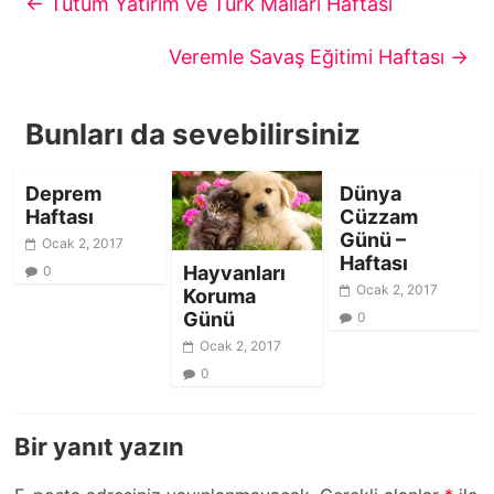
←
Tutum Yatırım ve Türk Malları Haftası
Veremle Savaş Eğitimi Haftası
→
Bunları da sevebilirsiniz
Deprem
Dünya
Haftası
Cüzzam
Günü –
Ocak 2, 2017
Haftası
Hayvanları
0
Ocak 2, 2017
Koruma
Günü
0
Ocak 2, 2017
0
Bir yanıt yazın