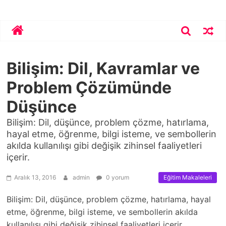
Skip
Bekirhoca.com
to
content
Bilişim: Dil, Kavramlar ve
Problem Çözümünde
Düşünce
Bilişim: Dil, düşünce, problem çözme, hatırlama,
hayal etme, öğrenme, bilgi isteme, ve sembollerin
akılda kullanılışı gibi değişik zihinsel faaliyetleri
içerir.
Aralık 13, 2016
admin
0 yorum
Eğitim Makaleleri
Bilişim: Dil, düşünce, problem çözme, hatırlama, hayal
etme, öğrenme, bilgi isteme, ve sembollerin akılda
kullanılışı gibi değişik zihinsel faaliyetleri içerir.