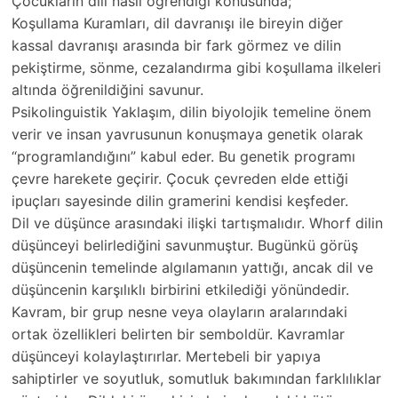
Çocukların dili nasıl öğrendiği konusunda;
Koşullama Kuramları, dil davranışı ile bireyin diğer
kassal davranışı arasında bir fark görmez ve dilin
pekiştirme, sönme, cezalandırma gibi koşullama ilkeleri
altında öğrenildiğini savunur.
Psikolinguistik Yaklaşım, dilin biyolojik temeline önem
verir ve insan yavrusunun konuşmaya genetik olarak
“programlandığını” kabul eder. Bu genetik programı
çevre harekete geçirir. Çocuk çevreden elde ettiği
ipuçları sayesinde dilin gramerini kendisi keşfeder.
Dil ve düşünce arasındaki ilişki tartışmalıdır. Whorf dilin
düşünceyi belirlediğini savunmuştur. Bugünkü görüş
düşüncenin temelinde algılamanın yattığı, ancak dil ve
düşüncenin karşılıklı birbirini etkilediği yönündedir.
Kavram, bir grup nesne veya olayların aralarındaki
ortak özellikleri belirten bir semboldür. Kavramlar
düşünceyi kolaylaştırırlar. Mertebeli bir yapıya
sahiptirler ve soyutluk, somutluk bakımından farklılıklar