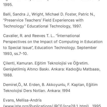
1995.
Balli, Sandra J., Wright, Michael D. Foster, Patric N.,
“Preservice Teachers’ Field Experiences with
Technology” Educational Technology, 1997.
Cavalier, R. and Reeves T. L.. “İnternational
Perspectives on the Impact of Computing in Education
to Special Issue”, Education Technology. September
1993, ss.7-10.
Çilenti, Kamuran. Eğitim Teknolojisi ve Öğretim.
Genişletilmiş Altıncı Baskı. Ankara: Kadıoğlu Matbaası,
1988.
Demirel,Ö., M. Erden, B. Akkoyunlu, F. Kaptan, Eğitim
Teknolojisi Ders Notları. Ankara: !994
Evans, Mellisa-Andris
(www.iste.org/Puplications/JRCE/jrce28.1..html) , 1995.