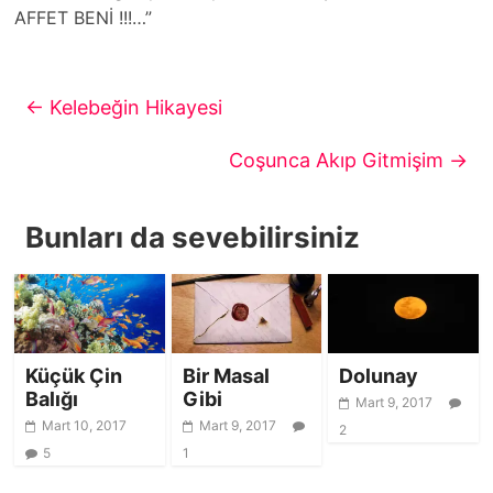
AFFET BENİ !!!…”
←
Kelebeğin Hikayesi
Coşunca Akıp Gitmişim
→
Bunları da sevebilirsiniz
Küçük Çin
Bir Masal
Dolunay
Balığı
Gibi
Mart 9, 2017
Mart 10, 2017
Mart 9, 2017
2
5
1