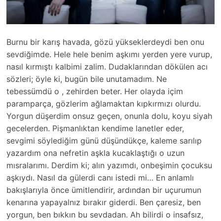
Burnu bir karış havada, gözü yükseklerdeydi ben onu
sevdiğimde. Hele hele benim aşkımı yerden yere vurup,
nasıl kırmıştı kalbimi zalim. Dudaklarından dökülen acı
sözleri; öyle ki, bugün bile unutamadım. Ne
tebessümdü o , zehirden beter. Her olayda içim
paramparça, gözlerim ağlamaktan kıpkırmızı olurdu.
Yorgun düşerdim onsuz geçen, onunla dolu, koyu siyah
gecelerden. Pişmanlıktan kendime lanetler eder,
sevgimi söylediğim günü düşündükçe, kaleme sarılıp
yazardım ona nefretin aşkla kucaklaştığı o uzun
mısralarımı. Derdim ki; alın yazımdı, onbeşimin çocuksu
aşkıydı. Nasıl da gülerdi canı istedi mi… En anlamlı
bakışlarıyla önce ümitlendirir, ardından bir uçurumun
kenarına yapayalnız bırakır giderdi. Ben çaresiz, ben
yorgun, ben bıkkın bu sevdadan. Ah bilirdi o insafsız,