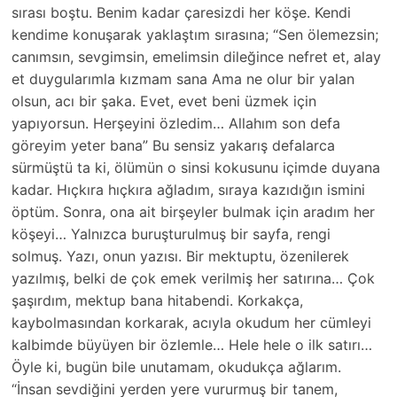
sırası boştu. Benim kadar çaresizdi her köşe. Kendi
kendime konuşarak yaklaştım sırasına; “Sen ölemezsin;
canımsın, sevgimsin, emelimsin dileğince nefret et, alay
et duygularımla kızmam sana Ama ne olur bir yalan
olsun, acı bir şaka. Evet, evet beni üzmek için
yapıyorsun. Herşeyini özledim… Allahım son defa
göreyim yeter bana” Bu sensiz yakarış defalarca
sürmüştü ta ki, ölümün o sinsi kokusunu içimde duyana
kadar. Hıçkıra hıçkıra ağladım, sıraya kazıdığın ismini
öptüm. Sonra, ona ait birşeyler bulmak için aradım her
köşeyi… Yalnızca buruşturulmuş bir sayfa, rengi
solmuş. Yazı, onun yazısı. Bir mektuptu, özenilerek
yazılmış, belki de çok emek verilmiş her satırına… Çok
şaşırdım, mektup bana hitabendi. Korkakça,
kaybolmasından korkarak, acıyla okudum her cümleyi
kalbimde büyüyen bir özlemle… Hele hele o ilk satırı…
Öyle ki, bugün bile unutamam, okudukça ağlarım.
“İnsan sevdiğini yerden yere vururmuş bir tanem,