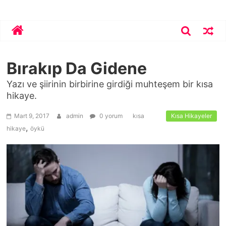
Skip
Bekirhoca.com
to
content
Bırakıp Da Gidene
Yazı ve şiirinin birbirine girdiği muhteşem bir kısa
hikaye.
Mart 9, 2017
admin
0 yorum
kısa
Kısa Hikayeler
,
hikaye
öykü