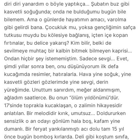
diri diri yanardım o böyle yaptıkça… Şubatın buz gibi
kasvetli soğuğunda; onda ne bulduğumu bugün bile
bilemem. Ama o günlerde hayatımın amacı, varolma
gibi gelirdi bana. Çocukluk mu, yoksa gençliğimin safça
tutkusu muydu bu kölesiye bağlanış, içten içe kopan
fırtınalar, bu delice yakarış? Kim bilir, belki de
sevilmeye muhtaç bir kalbin bitmek bilmeyen kaprisi…
Ondan hiçbir şey istememiştim. Sadece sevgi… Evet,
şimdi yıllar sonra ben, onu düşünüyorum ilk defa
kucağımda resimler, hatıralarla. Hava yine soğuk, yine
kasvetli gözleri gözlerimde yine sevgi, derin
yüreğimde. Unuttum sanırdım, meğer aldanmışım,
ağladım saatlerce. Bu onun “ölüm yıldönümü”dür.
17’sinde toprakla kucaklaşan, o zalimin hikayesidir
anlatılan. Bir melodidir kırık, umutsuz… Doldururken
sensizlik o an odayı gönlüm hala boş, kafam yine
dumanlı. Bir feryat yankılanmıştı acı dolu tam 15 yıl
önce bugün bomboş kırlarda. Deli gibi koştum sınıfa,