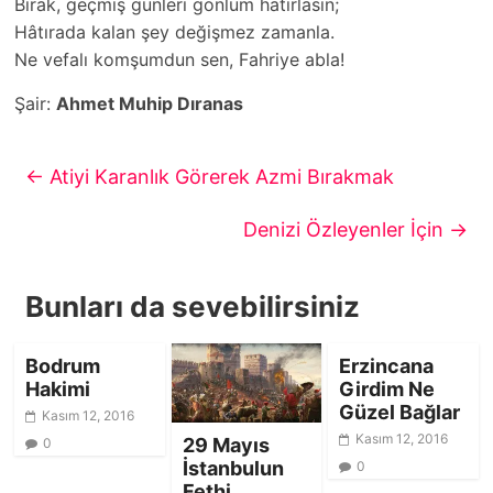
Bırak, geçmiş günleri gönlüm hatırlasın;
Hâtırada kalan şey değişmez zamanla.
Ne vefalı komşumdun sen, Fahriye abla!
Şair:
Ahmet Muhip Dıranas
←
Atiyi Karanlık Görerek Azmi Bırakmak
Denizi Özleyenler İçin
→
Bunları da sevebilirsiniz
Bodrum
Erzincana
Hakimi
Girdim Ne
Güzel Bağlar
Kasım 12, 2016
Kasım 12, 2016
29 Mayıs
0
İstanbulun
0
Fethi