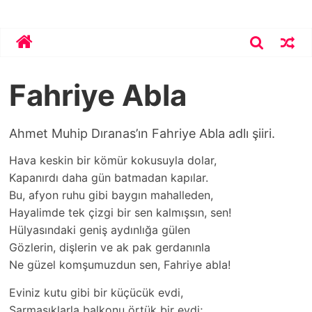
Skip
Bekirhoca.com
to
content
Fahriye Abla
Ahmet Muhip Dıranas’ın Fahriye Abla adlı şiiri.
Hava keskin bir kömür kokusuyla dolar,
Kapanırdı daha gün batmadan kapılar.
Bu, afyon ruhu gibi baygın mahalleden,
Hayalimde tek çizgi bir sen kalmışsın, sen!
Hülyasındaki geniş aydınlığa gülen
Gözlerin, dişlerin ve ak pak gerdanınla
Ne güzel komşumuzdun sen, Fahriye abla!
Eviniz kutu gibi bir küçücük evdi,
Sarmaşıklarla balkonu örtük bir evdi;