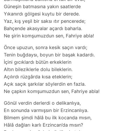
Güneşin batmasına yakın saatlerde
Yıkanırdı gölgesi kuytu bir derede.
Yaz, kış yeşil bir saksı ıtır pencerede;
Bahçende akasyalar açardı baharla.
Ne şirin komşumuzdun sen, Fahriye abla!
Önce upuzun, sonra kesik saçın vardı;
Tenin buğdaysı, boyun bir başak kadardı.
İçini gıcıklardı bütün erkeklerin
Altın bileziklerle dolu bileklerin.
Açılırdı rüzgârda kısa eteklerin;
Açık saçık şarkılar söylerdin en fazla.
Ne çapkın komşumuzdun sen, Fahriye abla!
Gönül verdin derlerdi o delikanlıya,
En sonunda varmışsın bir Erzincanlıya.
Bilmem şimdi hâlâ bu ilk kocanda mısın,
Hâlâ dağları karlı Erzincan’da mısın?