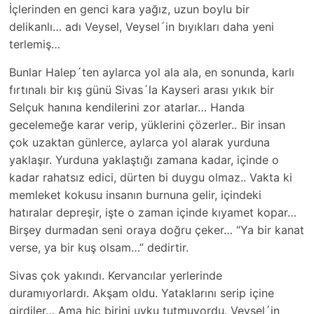
İçlerinden en genci kara yağız, uzun boylu bir
delikanlı… adı Veysel, Veysel´in bıyıkları daha yeni
terlemiş…
Bunlar Halep´ten aylarca yol ala ala, en sonunda, karlı
fırtınalı bir kış günü Sivas´la Kayseri arası yıkık bir
Selçuk hanına kendilerini zor atarlar… Handa
gecelemeğe karar verip, yüklerini çözerler.. Bir insan
çok uzaktan günlerce, aylarca yol alarak yurduna
yaklaşır. Yurduna yaklaştığı zamana kadar, içinde o
kadar rahatsız edici, dürten bi duygu olmaz.. Vakta ki
memleket kokusu insanın burnuna gelir, içindeki
hatıralar depreşir, işte o zaman içinde kıyamet kopar…
Birşey durmadan seni oraya doğru çeker… “Ya bir kanat
verse, ya bir kuş olsam…” dedirtir.
Sivas çok yakındı. Kervancılar yerlerinde
duramıyorlardı. Akşam oldu. Yataklarını serip içine
girdiler… Ama hiç birini uyku tutmuyordu. Veysel´in