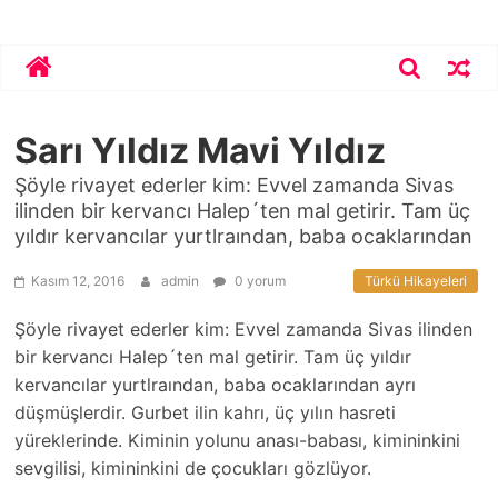
Skip
Bekirhoca.com
to
content
Sarı Yıldız Mavi Yıldız
Şöyle rivayet ederler kim: Evvel zamanda Sivas
ilinden bir kervancı Halep´ten mal getirir. Tam üç
yıldır kervancılar yurtlraından, baba ocaklarından
Kasım 12, 2016
admin
0 yorum
Türkü Hikayeleri
Şöyle rivayet ederler kim: Evvel zamanda Sivas ilinden
bir kervancı Halep´ten mal getirir. Tam üç yıldır
kervancılar yurtlraından, baba ocaklarından ayrı
düşmüşlerdir. Gurbet ilin kahrı, üç yılın hasreti
yüreklerinde. Kiminin yolunu anası-babası, kimininkini
sevgilisi, kimininkini de çocukları gözlüyor.