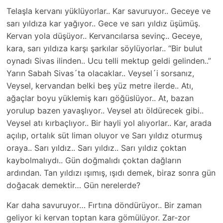
Telaşla kervanı yüklüyorlar.. Kar savuruyor.. Geceye ve
sarı yıldıza kar yağıyor.. Gece ve sarı yıldız üşümüş.
Kervan yola düşüyor.. Kervancılarsa sevinç.. Geceye,
kara, sarı yıldıza karşı şarkılar söylüyorlar.. “Bir bulut
oynadı Sivas ilinden.. Ucu telli mektup geldi gelinden..”
Yarın Sabah Sivas´ta olacaklar.. Veysel´i sorsanız,
Veysel, kervandan belki beş yüz metre ilerde.. Atı,
ağaçlar boyu yüklemiş karı göğüslüyor.. At, bazan
yorulup bazen yavaşlıyor.. Veysel atı öldürecek gibi..
Veysel atı kırbaçlıyor.. Bir hayli yol alıyorlar.. Kar, arada
açılıp, ortalık süt liman oluyor ve Sarı yıldız oturmuş
oraya.. Sarı yıldız.. Sarı yıldız.. Sarı yıldız çoktan
kaybolmalıydı.. Gün doğmalıdı çoktan dağların
ardından. Tan yıldızı ışımış, ışıdı demek, biraz sonra gün
doğacak demektir… Gün nerelerde?
Kar daha savuruyor… Fırtına döndürüyor.. Bir zaman
geliyor ki kervan toptan kara gömülüyor. Zar-zor