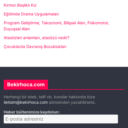
Kırmızı Başlıklı Kız
Eğitimde Drama Uygulamaları
Program Geliştirme, Taksonomi, Bilişsel Alan, Psikomotor,
Duyuşsal Alan
Atasözleri anlamları, atasözü nedir?
Çocuklarda Davranış Bozuklukları
Bekirhoca.com
Herhangi bir istek, telif vb. konular hakkında bize
iletisim@bekirhoca.com
adresinden yazabilirsiniz.
Haber bültenimize kaydolun: