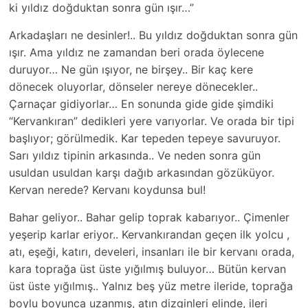
ki yıldız doğduktan sonra gün ışır…”
Arkadaşları ne desinler!.. Bu yıldız doğduktan sonra gün
ışır. Ama yıldız ne zamandan beri orada öylecene
duruyor… Ne gün ışıyor, ne birşey.. Bir kaç kere
dönecek oluyorlar, dönseler nereye dönecekler..
Çarnaçar gidiyorlar… En sonunda gide gide şimdiki
“Kervankıran” dedikleri yere varıyorlar. Ve orada bir tipi
başlıyor; görülmedik. Kar tepeden tepeye savuruyor.
Sarı yıldız tipinin arkasında.. Ve neden sonra gün
usuldan usuldan karşı dağıb arkasından gözüküyor.
Kervan nerede? Kervanı koydunsa bul!
Bahar geliyor.. Bahar gelip toprak kabarıyor.. Çimenler
yeşerip karlar eriyor.. Kervankırandan geçen ilk yolcu ,
atı, eşeği, katırı, develeri, insanları ile bir kervanı orada,
kara toprağa üst üste yığılmış buluyor… Bütün kervan
üst üste yığılmış.. Yalnız beş yüz metre ileride, toprağa
boylu boyunca uzanmış, atın dizginleri elinde, ileri