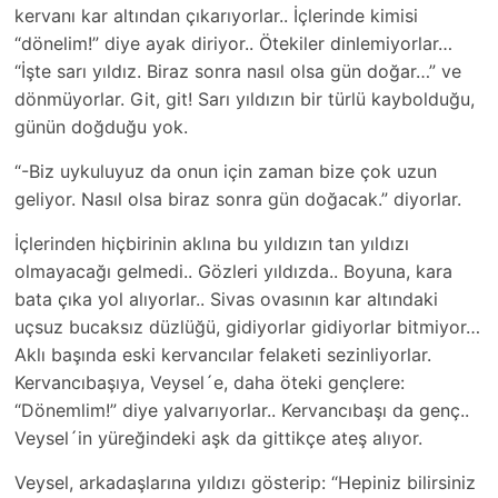
kervanı kar altından çıkarıyorlar.. İçlerinde kimisi
“dönelim!” diye ayak diriyor.. Ötekiler dinlemiyorlar…
“İşte sarı yıldız. Biraz sonra nasıl olsa gün doğar…” ve
dönmüyorlar. Git, git! Sarı yıldızın bir türlü kaybolduğu,
günün doğduğu yok.
“-Biz uykuluyuz da onun için zaman bize çok uzun
geliyor. Nasıl olsa biraz sonra gün doğacak.” diyorlar.
İçlerinden hiçbirinin aklına bu yıldızın tan yıldızı
olmayacağı gelmedi.. Gözleri yıldızda.. Boyuna, kara
bata çıka yol alıyorlar.. Sivas ovasının kar altındaki
uçsuz bucaksız düzlüğü, gidiyorlar gidiyorlar bitmiyor…
Aklı başında eski kervancılar felaketi sezinliyorlar.
Kervancıbaşıya, Veysel´e, daha öteki gençlere:
“Dönemlim!” diye yalvarıyorlar.. Kervancıbaşı da genç..
Veysel´in yüreğindeki aşk da gittikçe ateş alıyor.
Veysel, arkadaşlarına yıldızı gösterip: “Hepiniz bilirsiniz