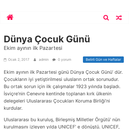
Skip
Bekirhoca.com
to
content
Dünya Çocuk Günü
Ekim ayının ilk Pazartesi
Ocak 2, 2017
admin
0 yorum
Belirli Gün ve Haftalar
Ekim ayının ilk Pazartesi günü Dünya Çocuk Günü’ dür.
Çocukların iyi yetiştirilmesi ulusların ortak sorunudur.
Bu ortak sorun için ilk çalışmalar 1923 yılında başladı.
İsviçre’nin Cenevre kentinde toplanan kırk ülkenin
delegeleri Uluslararası Çocukları Koruma Birliği’ni
kurdular.
Uluslararası bu kuruluş, Birleşmiş Milletler Örgütü’ nün
kurulmasını izleyen yılda UNICEF’ e dönüştü. UNICEF,