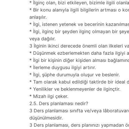
* İlginç olan, bizi etkileyen, bizimle ilgili olan
* Bir konu alanıyla ilgili bilgilerin artması o kon
anlaşılır.
* İlgi, istenen yetenek ve becerinin kazanılması
* İlgi, ilginç bir şeyden ilginç olmayan bir şe
veya dağılır.
3 İlginin ikinci derecede önemli olan ilkeleri va
* Düşünmek ezberlemekten daha fazla ilgiyi art
* İlgi bir kişinin diğer kişiden alması bağlamın
* İlerleme duygusu ilgiyi artırır.
* İlgi, şüphe durumuyla oluşur ve beslenir.
* Tam olarak kabul edildiği taktirde bir ideal de
* Yenilikler ve beklenmeyenler de ilginçtir.
* Mizah ilgi çeker.
2.5. Ders planlaması nedir?
3 Ders planlaması sınıfta ve/veya lâboratuvar
düşünülmesidir.
3 Ders planlaması, ders planınızı yapmadan ön