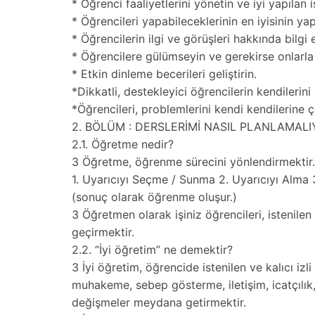
* Öğrenci faaliyetlerini yönetin ve iyi yapılan i
* Öğrencileri yapabileceklerinin en iyisinin y
* Öğrencilerin ilgi ve görüşleri hakkında bilgi 
* Öğrencilere gülümseyin ve gerekirse onlarla 
* Etkin dinleme becerileri geliştirin.
*Dikkatli, destekleyici öğrencilerin kendilerin
*Öğrencileri, problemlerini kendi kendilerine 
2. BÖLÜM : DERSLERİMİ NASIL PLANLAMALI
2.1. Öğretme nedir?
3 Öğretme, öğrenme sürecini yönlendirmektir
1. Uyarıcıyı Seçme / Sunma 2. Uyarıcıyı Alma 
(sonuç olarak öğrenme oluşur.)
3 Öğretmen olarak işiniz öğrencileri, istenile
geçirmektir.
2.2. “İyi öğretim” ne demektir?
3 İyi öğretim, öğrencide istenilen ve kalıcı iz
muhakeme, sebep gösterme, iletişim, icatçılık
değişmeler meydana getirmektir.