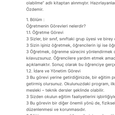
olabilme” adlı kitaptan alınmıştır. Hazırlayanla
Özdemir.
1. Bölüm :
Öğretmenin Görevleri nelerdir?
1.1. Öğretme Görevi
3 Sizler, bir sınıf, sınıftaki grup üyesi ve bire
3 Sizin işiniz öğretmek, öğrencilerin işi ise öğ
3 Öğretmek, öğrenme sürecini yönlendirmek de
kılavuzsunuz. Öğrencilere yardım etmek amacı
açıklamaktır. Sonuç olarak bu öğrenciye gerç
1.2. İdare ve Yönetim Görevi
3 Bu görevi yerine getirdiğinizde, bir eğitim 
getirmiş olursunuz. Okulunuzdaki program, ilk
mesleki – teknik dersler şeklinde olabilir.
3 Sizden okulun eğitim faaliyetlerini işbirliği
3 Bu görevin bir diğer önemli yönü de, fizikse
düzenlenmesi ve korunmasıdır.