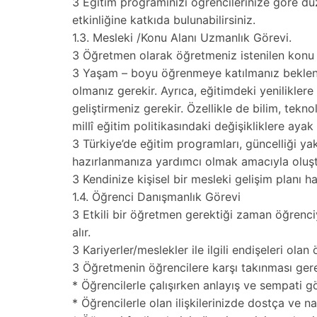
3 Eğitim programınızı öğrencilerinize göre dü
etkinliğine katkıda bulunabilirsiniz.
1.3. Mesleki /Konu Alanı Uzmanlık Görevi.
3 Öğretmen olarak öğretmeniz istenilen konu ala
3 Yaşam – boyu öğrenmeye katılmanız beklenir
olmanız gerekir. Ayrıca, eğitimdeki yeniliklere
geliştirmeniz gerekir. Özellikle de bilim, tekno
millî eğitim politikasındaki değişikliklere aya
3 Türkiye’de eğitim programları, güncelliği y
hazırlanmanıza yardımcı olmak amacıyla oluştur
3 Kendinize kişisel bir mesleki gelişim planı h
1.4. Öğrenci Danışmanlık Görevi
3 Etkili bir öğretmen gerektiği zaman öğrenci
alır.
3 Kariyerler/meslekler ile ilgili endişeleri olan
3 Öğretmenin öğrencilere karşı takınması gerek
* Öğrencilerle çalışırken anlayış ve sempati gö
* Öğrencilerle olan ilişkilerinizde dostça ve n