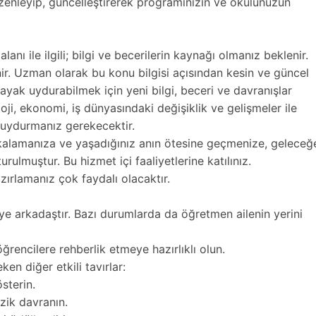
zenleyip, güncelleştirerek programınızın ve okulunuzun
nı ile ilgili; bilgi ve becerilerin kaynağı olmanız beklenir.
. Uzman olarak bu konu bilgisi açısından kesin ve güncel
 ayak uydurabilmek için yeni bilgi, beceri ve davranışlar
loji, ekonomi, iş dünyasındaki değişiklik ve gelişmeler ile
k uydurmanız gerekecektir.
akalamanıza ve yaşadığınız anın ötesine geçmenize, geleceğ
ulmuştur. Bu hizmet içi faaliyetlerine katılınız.
azırlamanız çok faydalı olacaktır.
ye arkadaştır. Bazı durumlarda da öğretmen ailenin yerini
 öğrencilere rehberlik etmeye hazırlıklı olun.
en diğer etkili tavırlar:
sterin.
azik davranın.