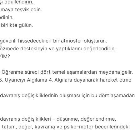
şi ödüllendirin.
apmaya teşvik edin.
edinin.
birlikte gülün.
i güvenli hissedecekleri bir atmosfer oluşturun.
çözmede destekleyin ve yaptıklarını değerlendirin.
YIM?
. Öğrenme süreci dört temel aşamalardan meydana gelir.
3. Uyarıcıyı Algılama 4. Algılara dayanarak hareket etme
n davranış değişikliklerinin oluşması için bu dört aşamadan
li davranış değişiklikleri – düşünme, değerlendirme,
, tutum, değer, kavrama ve psiko–motor becerilerindeki