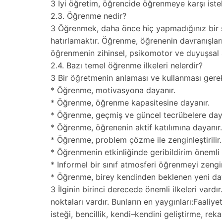
3 İyi öğretim, öğrencide öğrenmeye karşı istekli
2.3. Öğrenme nedir?
3 Öğrenmek, daha önce hiç yapmadığınız bir 
hatırlamaktır. Öğrenme, öğrenenin davranışları
öğrenmenin zihinsel, psikomotor ve duyuşsal 
2.4. Bazı temel öğrenme ilkeleri nelerdir?
3 Bir öğretmenin anlaması ve kullanması gerek
* Öğrenme, motivasyona dayanır.
* Öğrenme, öğrenme kapasitesine dayanır.
* Öğrenme, geçmiş ve güncel tecrübelere day
* Öğrenme, öğrenenin aktif katılımına dayanır.
* Öğrenme, problem çözme ile zenginleştirilir.
* Öğrenmenin etkinliğinde geribildirim önemli 
* Informel bir sınıf atmosferi öğrenmeyi zenginl
* Öğrenme, birey kendinden beklenen yeni davr
3 İlginin birinci derecede önemli ilkeleri vardır
noktaları vardır. Bunların en yaygınları:Faaliy
isteği, bencillik, kendi–kendini geliştirme, rekab