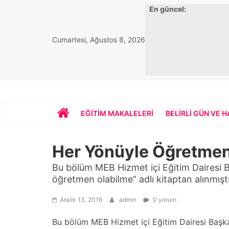
Skip
En güncel:
to
content
Cumartesi, Ağustos 8, 2026
Bekirhoca.com
EĞITIM MAKALELERI
BELIRLI GÜN VE 
Her Yönüyle Öğretmen
Bu bölüm MEB Hizmet içi Eğitim Dairesi Ba
öğretmen olabilme” adlı kitaptan alınmıştır
Aralık 13, 2016
admin
0 yorum
Bu bölüm MEB Hizmet içi Eğitim Dairesi Başka