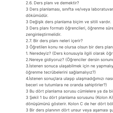
2.6. Ders planı ve demektir?
3 Ders planlaması, sınıfta ve/veya laboratuvar
dökümüdür.
3 Değişik ders planlama biçim ve sitili vardır.
3 Ders planı formatı öğrencileri, öğrenme sür
zenginleştirmelidir.
2.7. Bir ders planı neleri içerir?
3 Öğretilen konu ne olursa olsun bir ders plan
1. Neredeyiz? (Ders konusuyla ilgili olarak öğr
2.Nereye gidiyoruz? (Öğrenciler dersin sonun
3.İstenen sonuca ulaşabilmek için ne yapmalıy
öğrenme tecrübelerini sağlamalıyız?)
4.İstenen sonuçlara ulaşıp ulaşmadığımızı nasıl
beceri ve tutumlara ne oranda sahiptirler?)
3 Bu dört planlama sorusu cümlelere ya da bir 
3 Şekil 1 bu dört planlama sorusunu (Kolon A) 
dönüşümünü gösterir. Kolon C de her dört böl
3 Bir ders planının dört unsur veya aşaması şu