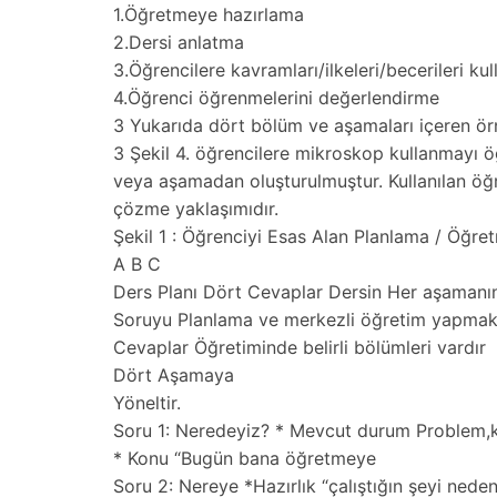
1.Öğretmeye hazırlama
2.Dersi anlatma
3.Öğrencilere kavramları/ilkeleri/becerileri k
4.Öğrenci öğrenmelerini değerlendirme
3 Yukarıda dört bölüm ve aşamaları içeren örnek
3 Şekil 4. öğrencilere mikroskop kullanmayı ö
veya aşamadan oluşturulmuştur. Kullanılan öğ
çözme yaklaşımıdır.
Şekil 1 : Öğrenciyi Esas Alan Planlama / Öğr
A B C
Ders Planı Dört Cevaplar Dersin Her aşamanın
Soruyu Planlama ve merkezli öğretim yapmak 
Cevaplar Öğretiminde belirli bölümleri vardır
Dört Aşamaya
Yöneltir.
Soru 1: Neredeyiz? * Mevcut durum Problem,k
* Konu “Bugün bana öğretmeye
Soru 2: Nereye *Hazırlık “çalıştığın şeyi nede