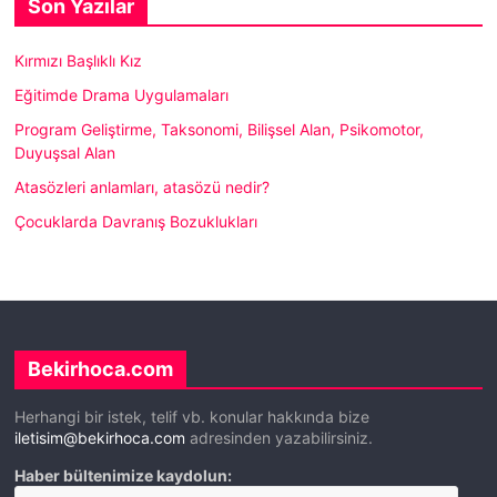
Son Yazılar
Kırmızı Başlıklı Kız
Eğitimde Drama Uygulamaları
Program Geliştirme, Taksonomi, Bilişsel Alan, Psikomotor,
Duyuşsal Alan
Atasözleri anlamları, atasözü nedir?
Çocuklarda Davranış Bozuklukları
Bekirhoca.com
Herhangi bir istek, telif vb. konular hakkında bize
iletisim@bekirhoca.com
adresinden yazabilirsiniz.
Haber bültenimize kaydolun: