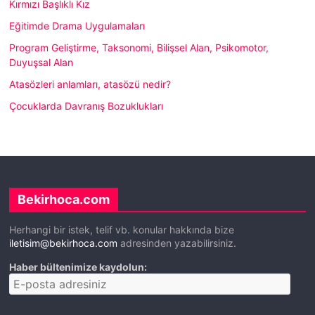
Kırmızı Başlıklı Kız
Eğitimde Drama Uygulamaları
Program Geliştirme, Taksonomi, Bilişsel Alan, Psikomotor,
Duyuşsal Alan
Atasözleri anlamları, atasözü nedir?
Çocuklarda Davranış Bozuklukları
Bekirhoca.com
Herhangi bir istek, telif vb. konular hakkında bize
iletisim@bekirhoca.com
adresinden yazabilirsiniz.
Haber bültenimize kaydolun: