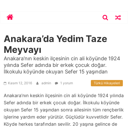
Skip
Bekirhoca.com
to
content
Anakara’da Yedim Taze
Meyvayı
Anakara’nın keskin ilçesinin cin ali köyünde 1924
yılında Sefer adında bir erkek çocuk doğar.
İlkokulu köyünde okuyan Sefer 15 yaşından
Kasım 12, 2016
admin
1 yorum
Türkü Hikayeleri
Anakara’nın keskin ilçesinin cin ali köyünde 1924 yılında
Sefer adında bir erkek çocuk doğar. İlkokulu köyünde
okuyan Sefer 15 yaşından sonra ailesinin tüm rençberlik
işlerine yardım eder yürütür. Güçlüdür kuvvetlidir Sefer.
Köyde herkes tarafından sevilir. 20 yaşına gelince de