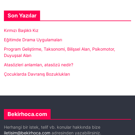
Son Yazılar
Kırmızı Başlıklı Kız
Eğitimde Drama Uygulamaları
Program Geliştirme, Taksonomi, Bilişsel Alan, Psikomotor,
Duyuşsal Alan
Atasözleri anlamları, atasözü nedir?
Çocuklarda Davranış Bozuklukları
Bekirhoca.com
Herhangi bir istek, telif vb. konular hakkında bize
iletisim@bekirhoca.com
adresinden yazabilirsiniz.