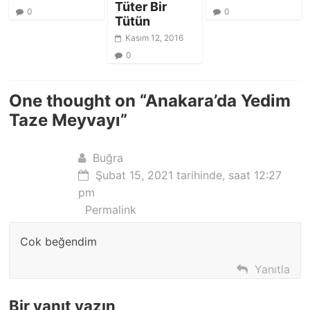
Tüter Bir
0
0
Tütün
Kasım 12, 2016
0
One thought on “
Anakara’da Yedim
Taze Meyvayı
”
Buğra
Şubat 15, 2021 tarihinde, saat 12:27
pm
Permalink
Cok beğendim
Yanıtla
Bir yanıt yazın