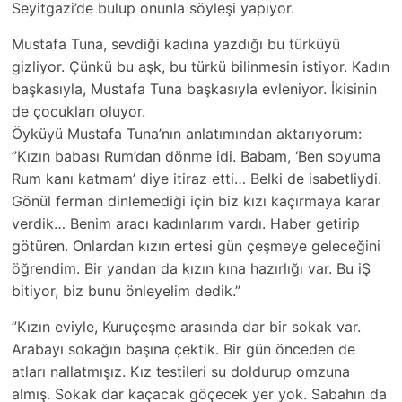
Seyitgazi’de bulup onunla söyleşi yapıyor.
Mustafa Tuna, sevdiği kadına yazdığı bu türküyü
gizliyor. Çünkü bu aşk, bu türkü bilinmesin istiyor. Kadın
başkasıyla, Mustafa Tuna başkasıyla evleniyor. İkisinin
de çocukları oluyor.
Öyküyü Mustafa Tuna’nın anlatımından aktarıyorum:
”Kızın babası Rum’dan dönme idi. Babam, ‘Ben soyuma
Rum kanı katmam’ diye itiraz etti… Belki de isabetliydi.
Gönül ferman dinlemediği için biz kızı kaçırmaya karar
verdik… Benim aracı kadınlarım vardı. Haber getirip
götüren. Onlardan kızın ertesi gün çeşmeye geleceğini
öğrendim. Bir yandan da kızın kına hazırlığı var. Bu iŞ
bitiyor, biz bunu önleyelim dedik.”
”Kızın eviyle, Kuruçeşme arasında dar bir sokak var.
Arabayı sokağın başına çektik. Bir gün önceden de
atları nallatmışız. Kız testileri su doldurup omzuna
almış. Sokak dar kaçacak göçecek yer yok. Sabahın da