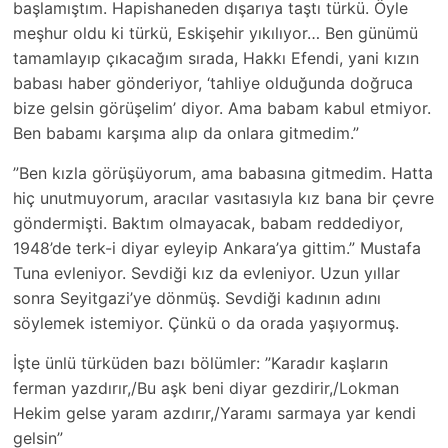
başlamıştım. Hapishaneden dışarıya taştı türkü. Öyle
meşhur oldu ki türkü, Eskişehir yıkılıyor… Ben günümü
tamamlayıp çıkacağım sırada, Hakkı Efendi, yani kızın
babası haber gönderiyor, ‘tahliye olduğunda doğruca
bize gelsin görüşelim’ diyor. Ama babam kabul etmiyor.
Ben babamı karşıma alıp da onlara gitmedim.”
”Ben kızla görüşüyorum, ama babasına gitmedim. Hatta
hiç unutmuyorum, aracılar vasıtasıyla kız bana bir çevre
göndermişti. Baktım olmayacak, babam reddediyor,
1948’de terk-i diyar eyleyip Ankara’ya gittim.” Mustafa
Tuna evleniyor. Sevdiği kız da evleniyor. Uzun yıllar
sonra Seyitgazi’ye dönmüş. Sevdiği kadının adını
söylemek istemiyor. Çünkü o da orada yaşıyormuş.
İşte ünlü türküden bazı bölümler: ”Karadır kaşların
ferman yazdırır,/Bu aşk beni diyar gezdirir,/Lokman
Hekim gelse yaram azdırır,/Yaramı sarmaya yar kendi
gelsin”