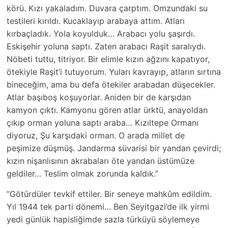
körü. Kızı yakaladım. Duvara çarptım. Omzundaki su
testileri kırıldı. Kucaklayıp arabaya attım. Atları
kırbaçladık. Yola koyulduk… Arabacı yolu şaşırdı.
Eskişehir yoluna saptı. Zaten arabacı Raşit saralıydı.
Nöbeti tuttu, titriyor. Bir elimle kızın ağzını kapatıyor,
ötekiyle Raşit’i tutuyorum. Yuları kavrayıp, atların sırtına
bineceğim, ama bu defa ötekiler arabadan düşecekler.
Atlar başıboş koşuyorlar. Aniden bir de karşıdan
kamyon çıktı. Kamyonu gören atlar ürktü, anayoldan
çıkıp orman yoluna saptı araba… Kızıltepe Ormanı
diyoruz, Şu karşıdaki orman. O arada millet de
peşimize düşmüş. Jandarma süvarisi bir yandan çevirdi;
kızın nişanlısının akrabaları öte yandan üstümüze
geldiler… Teslim olmak zorunda kaldık.”
”Götürdüler tevkif ettiler. Bir seneye mahkûm edildim.
Yıl 1944 tek parti dönemi… Ben Seyitgazi’de ilk yirmi
yedi günlük hapisliğimde sazla türküyü söylemeye