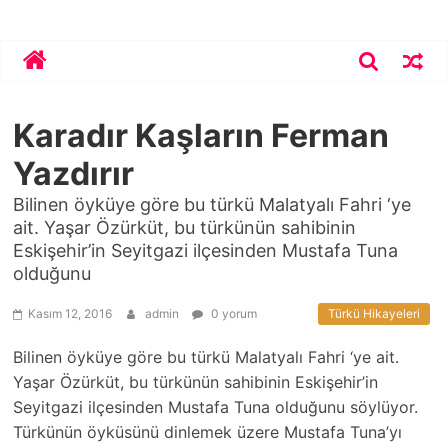
Skip
Bekirhoca.com
to
content
Karadır Kaşların Ferman
Yazdırır
Bilinen öyküye göre bu türkü Malatyalı Fahri ‘ye
ait. Yaşar Özürküt, bu türkünün sahibinin
Eskişehir’in Seyitgazi ilçesinden Mustafa Tuna
olduğunu
Kasım 12, 2016
admin
0 yorum
Türkü Hikayeleri
Bilinen öyküye göre bu türkü Malatyalı Fahri ‘ye ait.
Yaşar Özürküt, bu türkünün sahibinin Eskişehir’in
Seyitgazi ilçesinden Mustafa Tuna olduğunu söylüyor.
Türkünün öyküsünü dinlemek üzere Mustafa Tuna’yı