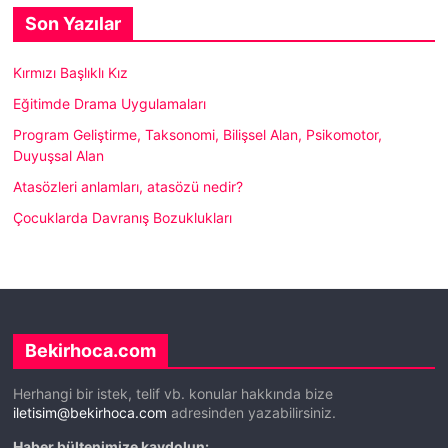
Son Yazılar
Kırmızı Başlıklı Kız
Eğitimde Drama Uygulamaları
Program Geliştirme, Taksonomi, Bilişsel Alan, Psikomotor,
Duyuşsal Alan
Atasözleri anlamları, atasözü nedir?
Çocuklarda Davranış Bozuklukları
Bekirhoca.com
Herhangi bir istek, telif vb. konular hakkında bize
iletisim@bekirhoca.com
adresinden yazabilirsiniz.
Haber bültenimize kaydolun: