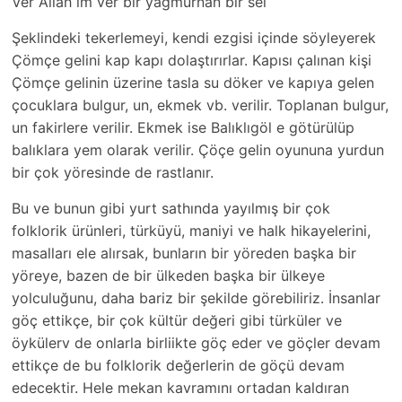
Ver Allah ım ver bir yağmurnan bir sel
Şeklindeki tekerlemeyi, kendi ezgisi içinde söyleyerek
Çömçe gelini kap kapı dolaştırırlar. Kapısı çalınan kişi
Çömçe gelinin üzerine tasla su döker ve kapıya gelen
çocuklara bulgur, un, ekmek vb. verilir. Toplanan bulgur,
un fakirlere verilir. Ekmek ise Balıklıgöl e götürülüp
balıklara yem olarak verilir. Çöçe gelin oyununa yurdun
bir çok yöresinde de rastlanır.
Bu ve bunun gibi yurt sathında yayılmış bir çok
folklorik ürünleri, türküyü, maniyi ve halk hikayelerini,
masalları ele alırsak, bunların bir yöreden başka bir
yöreye, bazen de bir ülkeden başka bir ülkeye
yolculuğunu, daha bariz bir şekilde görebiliriz. İnsanlar
göç ettikçe, bir çok kültür değeri gibi türküler ve
öykülerv de onlarla birliikte göç eder ve göçler devam
ettikçe de bu folklorik değerlerin de göçü devam
edecektir. Hele mekan kavramını ortadan kaldıran