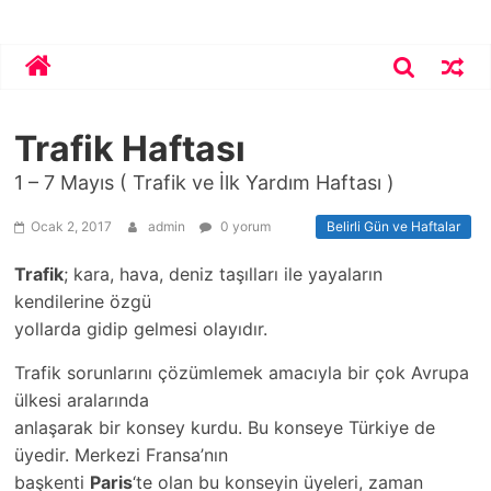
Skip
Bekirhoca.com
to
content
Trafik Haftası
1 – 7 Mayıs ( Trafik ve İlk Yardım Haftası )
Ocak 2, 2017
admin
0 yorum
Belirli Gün ve Haftalar
Trafik
; kara, hava, deniz taşılları ile yayaların
kendilerine özgü
yollarda gidip gelmesi olayıdır.
Trafik sorunlarını çözümlemek amacıyla bir çok Avrupa
ülkesi aralarında
anlaşarak bir konsey kurdu. Bu konseye Türkiye de
üyedir. Merkezi Fransa’nın
başkenti
Paris
‘te olan bu konseyin üyeleri, zaman