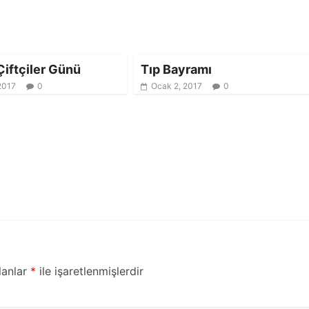
iftçiler Günü
Tıp Bayramı
2017
0
Ocak 2, 2017
0
lanlar
*
ile işaretlenmişlerdir