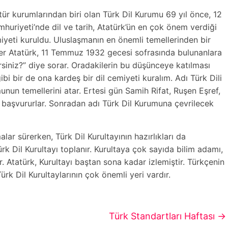
ür kurumlarından biri olan Türk Dil Kurumu 69 yıl önce, 12
uriyeti’nde dil ve tarih, Atatürk’ün en çok önem verdiği
miyeti kuruldu. Uluslaşmanın en önemli temellerinden bir
nder Atatürk, 11 Temmuz 1932 gecesi sofrasında bulunanlara
rsiniz?” diye sorar. Oradakilerin bu düşünceye katılması
ibi bir de ona kardeş bir dil cemiyeti kuralım. Adı Türk Dili
unun temellerini atar. Ertesi gün Samih Rifat, Ruşen Eşref,
a başvururlar. Sonradan adı Türk Dil Kurumuna çevrilecek
lar sürerken, Türk Dil Kurultayının hazırlıkları da
rk Dil Kurultayı toplanır. Kurultaya çok sayıda bilim adamı,
r. Atatürk, Kurultayı baştan sona kadar izlemiştir. Türkçenin
rk Dil Kurultaylarının çok önemli yeri vardır.
Türk Standartları Haftası
→