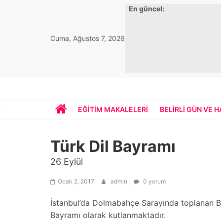
Skip
En güncel:
to
content
Cuma, Ağustos 7, 2026
Bekirhoca.com
EĞITIM MAKALELERI
BELIRLI GÜN VE 
Türk Dil Bayramı
26 Eylül
Ocak 2, 2017
admin
0 yorum
İstanbul’da Dolmabahçe Sarayında toplanan Biri
Bayramı olarak kutlanmaktadır.