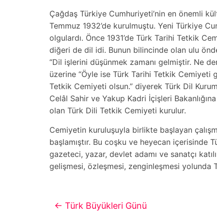
Çağdaş Türkiye Cumhuriyeti’nin en önemli kült
Temmuz 1932’de kurulmuştu. Yeni Türkiye Cumh
olgulardı. Önce 1931’de Türk Tarihi Tetkik Ce
diğeri de dil idi. Bunun bilincinde olan ulu ö
“Dil işlerini düşünmek zamanı gelmiştir. Ne de
üzerine “Öyle ise Türk Tarihi Tetkik Cemiyeti g
Tetkik Cemiyeti olsun.” diyerek Türk Dil Kurum
Celâl Sahir ve Yakup Kadri İçişleri Bakanlığın
olan Türk Dili Tetkik Cemiyeti kurulur.
Cemiyetin kuruluşuyla birlikte başlayan çalışma
başlamıştır. Bu coşku ve heyecan içerisinde Tü
gazeteci, yazar, devlet adamı ve sanatçı katılı
gelişmesi, özleşmesi, zenginleşmesi yolunda Tü
←
Türk Büyükleri Günü