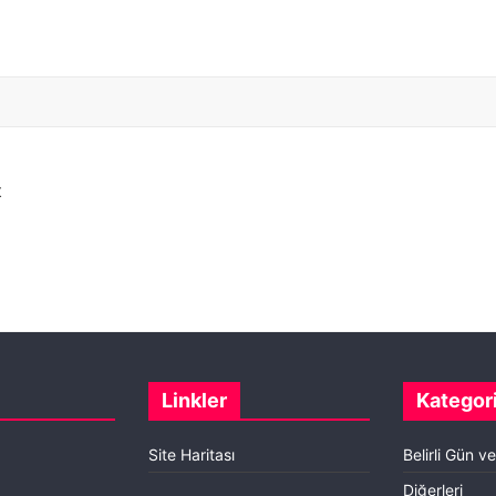
t
Linkler
Kategori
Site Haritası
Belirli Gün v
Diğerleri