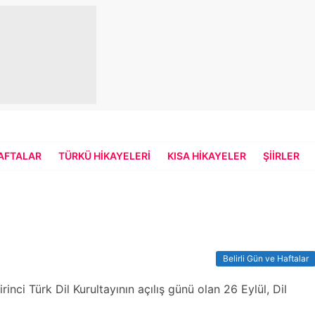
HAFTALAR
TÜRKÜ HIKAYELERI
KISA HIKAYELER
ŞIIRLER
Belirli Gün ve Haftalar
nci Türk Dil Kurultayının açılış günü olan 26 Eylül, Dil